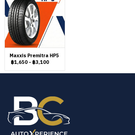
Maxxis Premitra HP5
฿1,650
-
฿3,100