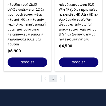
กล้องติดรถยนต์ ZEUS
กล้องติดรถยนต์ Zeus R10
DVR62 จอเต็มกระจก 12 นิ้ว
WiFi 4K รุ่นใหม่ล่าสุด มาพร้อม
แบบ Touch Screen พร้อม
ความละเอียด 4K Ultra HD คม
กล้องหน้า 4K และกล้องหลัง
ชัดเหนือระดับ รองรับ WiFi
Full HD เหมาะสำหรับรถยนต์ที่
เชื่อมต่อสมาร์ทโฟนได้ทันที
ต้องการหน้าจอใหญ่แทน
พร้อมกล้องหน้า-หลัง หน้าจอ
กระจกมองหลัง พร้อมบันทึก
IPS 4 นิ้ว ใช้งานง่าย ภาพชัด
ภาพชัดทั้งขณะขับและขณะ
ทั้งกลางวันและกลางคืน
ถอยจอด
฿4,500
฿6,900
ติดต่อเรา
ติดต่อเรา
1