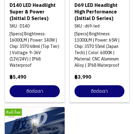
D140 LED Headlight
D69 LED Headlight
Super & Power
High Performance
(Initial D Series)
(Initial D Series)
SKU : D140
SKU : d69-led
[Specs] Brightness:
[Specs] Brightness:
16000LM | Power: 140W |
11000LM | Power: 65W |
Chip: 3570 68mil (Top Tier)
Chip: 3570 55mil (Japan
| Voltage: 9-36V
Tech) | Color: 6000K |
(12V/24V) | IP68
Material: CNC Aluminum
Waterproof
Alloy | IP68 Waterproof
฿5,490
฿3,990
ติดต่อเรา
ติดต่อเรา
สินค้าใหม่